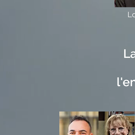
L
L
l'e