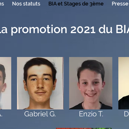
ns
Nos statuts
BIA et Stages de 3ème
Presse
La promotion 2021 du BI
.
Gabriel G.
Enzio T.
D