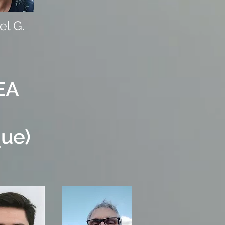
el G.
EA
ue)