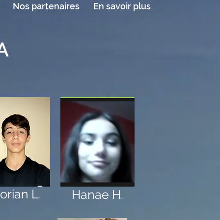
Nos partenaires
En savoir plus
A
orian L.
Hanae H.