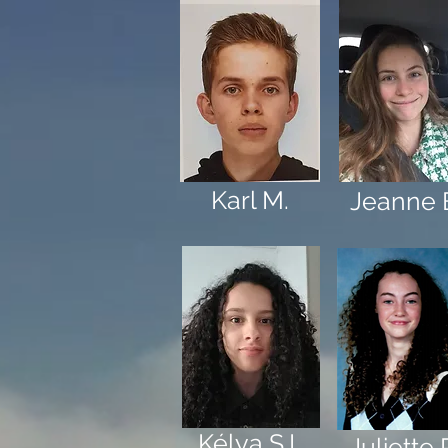
Karl M.
Jeanne 
Kélya S.L
Juliette 