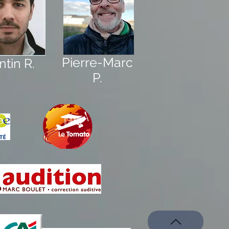
Pierre-Marc
tin R.
P.