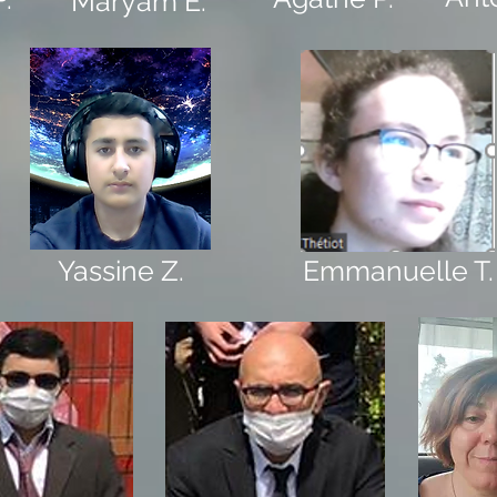
Maryam E.
Yassine Z.
Emmanuelle T.