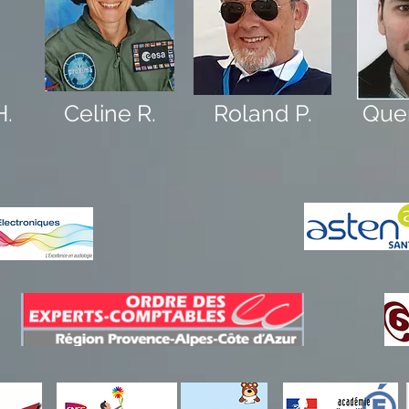
H.
Celine R.
Roland P.
Quen