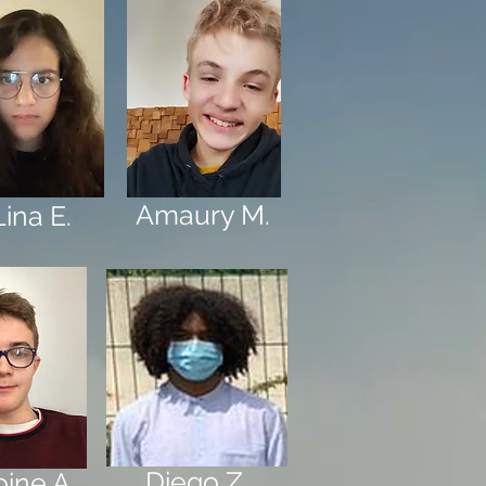
Amaury M.
Lina E.
Diego Z.
ine A.