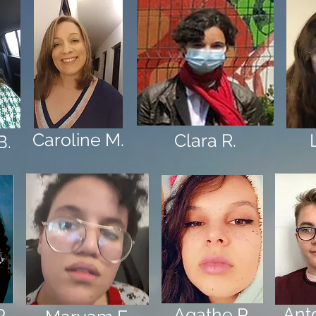
Caroline M.
Clara R.
B.
Anto
Agathe P.
P.